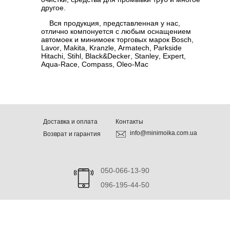
другое.
Вся продукция, представленная у нас,
отлично компонуется с любым оснащением
автомоек и минимоек торговых марок
Bosch
,
Lavor
,
Makita
,
Kranzle
,
Armatech
,
Parkside
Hitachi
,
Stihl
,
Black
&
Decker
,
Stanley
,
Expert
,
Aqua
-
Race
,
Compass
,
Oleo
-
Mac
Доставка и оплата
Контакты
info@minimoika.com.ua
Возврат и гарантия
050-066-13-90
096-195-44-50