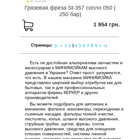
В наличии
Грязевая фреза St-357 сопло 050 (
250 бар)
1 954 грн.
Страницы:
|<
<
1
2
3
4
5
6
7
8
9
>
>|
Есть ли достойная
альтернатива запчастям и
аксессуарам к МИНИМОЙКАМ высокого
давления в Украине? Ответ прост: разумеется,
что есть. В нашем магазине МИНИМОЙКА
представлен широкий выбор атрибутов как для
бытовых, так и для профессиональных
аппаратов фирмы КЕРХЕР и других
производителей.
Вы можете подобрать для автомоек и
минимоек: фитинги, манометры, переходники и
съемные насадки, фильтры тонкой очистки,
пистолеты, копья, шланги высокого давления,
струйные трубки, щетки, фрезы, сопла
высокого давления, средства для очищения
плоских поверхностей, системы пенной
очистки, средства для промывки труб и многое